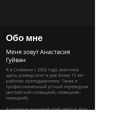
Обо мне
Меня зовут Анастасия
Гуйван
Я в Словакии с 2002 года, окончила
здесь университет и уже более 15 лет
работаю преподавателем. Также я
профессиональный устный переводчик
(английский–словацкий, словацкий–
немецкий).
Я основала языковой клуб LANDI в 2016
для русскоязычных, которым нужен
системный словацкий — для жизни,
работы и теперь еще и для ПМЖ.