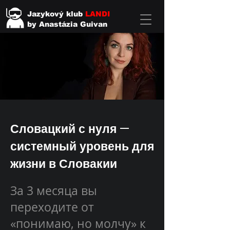
Jazykový klub
LANDI
by Anastázia Guivan
Словацкий с нуля —
системный уровень для
жизни в Словакии
За 3 месяца вы
переходите от
«понимаю, но молчу» к