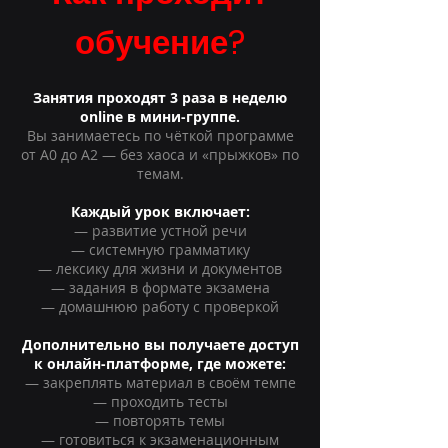
обучение?
Занятия проходят 3 раза в неделю
online в мини-группе.
Вы занимаетесь по чёткой программе
от A0 до A2 — без хаоса и «прыжков» по
темам.
Каждый урок включает:
— развитие устной речи
— системную грамматику
— лексику для жизни и документов
— задания в формате экзамена
— домашнюю работу с проверкой
Дополнительно вы получаете доступ
к онлайн-платформе, где можете:
— закреплять материал в своём темпе
— проходить тесты
— повторять темы
— готовиться к экзаменационным