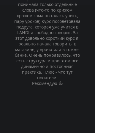
понимала только отдельные
слова (что-то по крижом
кражом сама пыталась учить,
пару уроков) Курс посоветовала
подруга, которая уже учится в
LANDI и свободно говорит. За
этот довольно короткий курс я
реально начала говорить в
магазине, у врача или в томже
банке. Очень понравилось, что
есть структура и при этом все
динамично и постоянная
практика. Плюс - что тут
носители!
Рекомендую 👍