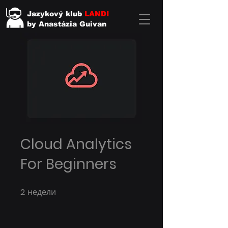
Jazykový klub
LANDI
by Anastázia Guivan
Cloud Analytics
For Beginners
2
недели
2 недели